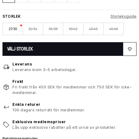
STORLEK
Storleksguide
27/30
31/34
35/38
39/42
43/45
46/48
VÄLJ STORLEK
Leverans
Leverans inom 3–5 arbetsdagar.
Frakt
Fri frakt från 450 SEK för medlemmar och 750 SEK för icke-
medlemmar.
Enkla returer
100 dagars returrätt för medlemmar.
Exklusiva medlemspriser
Lås upp exklusiva rabatter på ett urval av produkter.
Betalningsmetoder