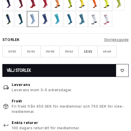
STORLEK
Storleksguide
27/30
31/34
35/38
39/42
43/45
46/48
VÄLJ STORLEK
Leverans
Leverans inom 3–5 arbetsdagar.
Frakt
Fri frakt från 450 SEK för medlemmar och 750 SEK för icke-
medlemmar.
Enkla returer
100 dagars returrätt för medlemmar.