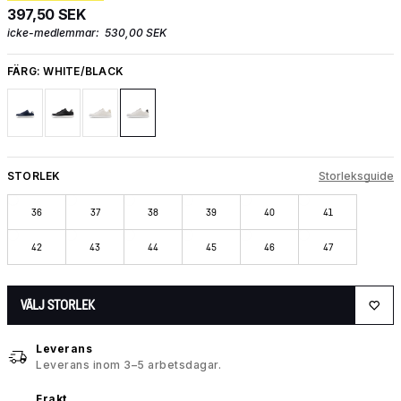
397,50 SEK
icke-medlemmar:
530,00 SEK
FÄRG:
WHITE/BLACK
STORLEK
Storleksguide
36
37
38
39
40
41
42
43
44
45
46
47
VÄLJ STORLEK
Leverans
Leverans inom 3–5 arbetsdagar.
Frakt