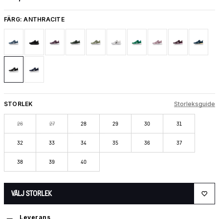
FÄRG:
ANTHRACITE
STORLEK
Storleksguide
26
27
28
29
30
31
32
33
34
35
36
37
38
39
40
VÄLJ STORLEK
Leverans