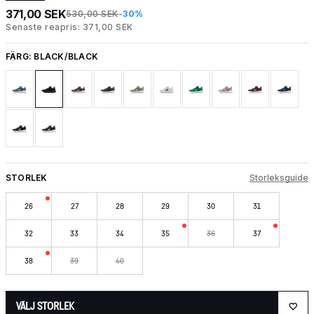
371,00 SEK
530,00 SEK
-30%
Senaste reapris: 371,00 SEK
FÄRG:
BLACK/BLACK
STORLEK
Storleksguide
26
27
28
29
30
31
32
33
34
35
36
37
38
39
40
VÄLJ STORLEK