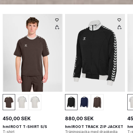
450,00 SEK
880,00 SEK
45
hmlROOT T-SHIRT S/S
hmlROOT TRACK ZIP JACKET
hm
T-shirt
Träningsjacka med dragkedja
T-s